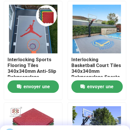
À propos de nous
Visite de l'usine
Contrôle de la qualité
Interlocking Sports
Interlocking
Flooring Tiles
Basketball Court Tiles
340x340mm Anti-Slip
340x340mm
Nous contacter
Polypropylene
Polypropylene Sports
Flooring
envoyer une
envoyer une
Nouvelles
demande
demande
Les affaires
Tuiles de sports en plein air