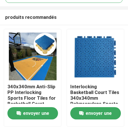
produits recommandés
340x340mm Anti-Slip
Interlocking
À la maison
PP Interlocking
Basketball Court Tiles
Sports Floor Tiles for
340x340mm
Basketball Court
Polypropylene Sports
Produits
Flooring
envoyer une
envoyer une
demande
demande
Le spectacle VR