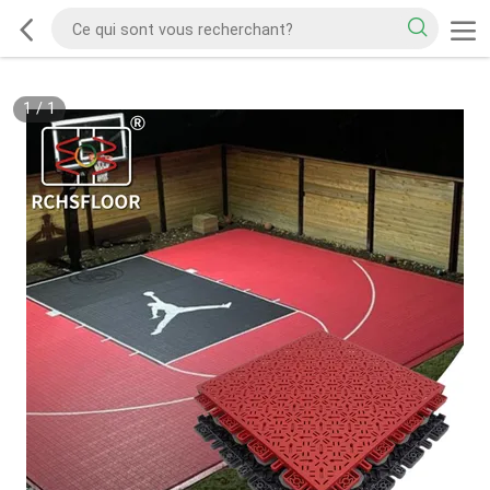
1
/
1